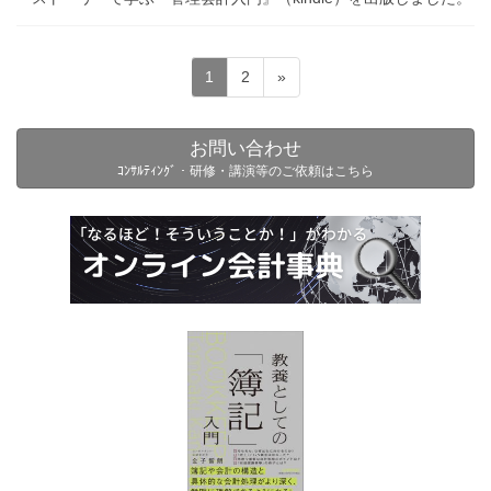
投
固
固
1
2
»
稿
定
定
ペ
ペ
の
お問い合わせ
ー
ー
ペ
ｺﾝｻﾙﾃｨﾝｸﾞ・研修・講演等のご依頼はこちら
ジ
ジ
ー
ジ
送
り