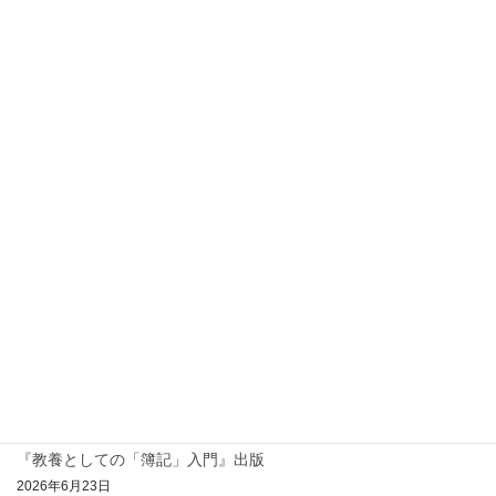
Accounting -“（kindle）が世界13ヵ国で同 […]
2020年5月25日
お知らせ
『ストーリーで学ぶ 管理会計入門』出版
『ストーリーで学ぶ 管理会計入門』（kindle）を出版しました。
投
固
固
1
2
»
稿
定
定
ペ
ペ
の
お問い合わせ
ー
ー
ペ
ｺﾝｻﾙﾃｨﾝｸﾞ・研修・講演等のご依頼はこちら
ジ
ジ
ー
最近の投稿
ジ
送
『教養としての「簿記」入門』出版
り
2026年6月23日